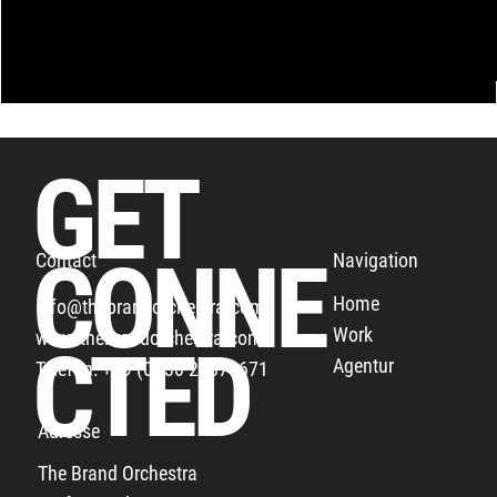
GET
CONNE
Navigation
Contact
DER RELAUNCH FÜR DIE VSA
Home
info@thebrandorchestra.com
Work
www.thebrandorchestra.com
CTED
Agentur
Telefon: +49 (0) 30 27879671
Adresse
The Brand Orchestra